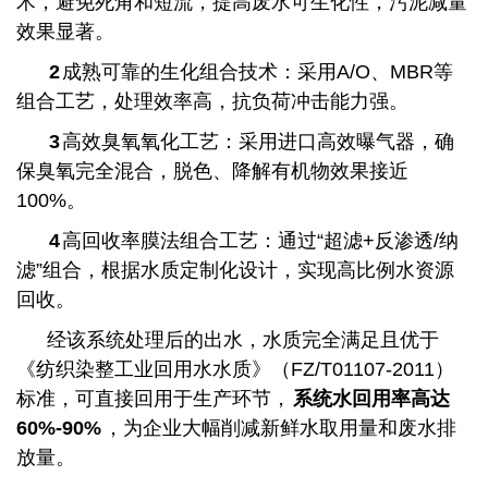
术，避免死角和短流，提高废水可生化性，污泥减量
效果显著。
2
成熟可靠的生化组合技术：采用A/O、MBR等
组合工艺，处理效率高，抗负荷冲击能力强。
3
高效臭氧氧化工艺：采用进口高效曝气器，确
保臭氧完全混合，脱色、降解有机物效果接近
100%。
4
高回收率膜法组合工艺：通过“超滤+反渗透/纳
滤”组合，根据水质定制化设计，实现高比例水资源
回收。
经该系统处理后的出水，水质完全满足且优于
《纺织染整工业回用水水质》（FZ/T01107-2011）
标准，可直接回用于生产环节，
系统水回用率高达
60%-90%
，为企业大幅削减新鲜水取用量和废水排
放量。