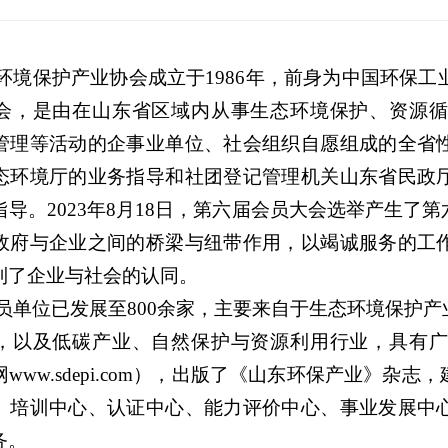
环境保护产业协会
成立于1986年，前身为中
国环保工
会
，是
由
在
山东省区域内
从事生态环境保护、资源
管理等活动的企事业单位、社会组织自愿组成的全省
态环境厅的业务指导和社团登记管理机关
山东
省民政
指导。
20
23
年8月
1
8日，第
六
届会员大会选举产生了第
政府与企业之间的桥梁与纽带作用，以竭诚服务的工
到了企业与社会的认同。
员单位已发展至
800
余家，
主要来
自于
生态
环境保护产
，以及
低碳产业、
自然保护与资源利用行业，具有
网www
.sd
epi.com），出版了《
山东
环保产业》杂志
，
、培训中心、认证中心、能力评价中心、事业发展中
务。